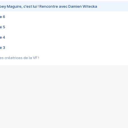
bey Maguire, c'est lui ! Rencontre avec Damien Witecka
e 6
e 5
e 4
e 3
s créatrices de la VF !
e 2
e 1
e Mektoub My Love arrive enfin ! Rencontre avec Shaïn Boumedine et Sal
i : après Toni en famille
elle réalise le bouleversant Dites lui que je l'aime
ais ! Rencontre autour de Vie privée de Rebecca Zlotowski