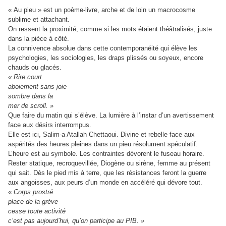
« Au pieu » est un poème-livre, arche et de loin un macrocosme
sublime et attachant.
On ressent la proximité, comme si les mots étaient théâtralisés, juste
dans la pièce à côté.
La connivence absolue dans cette contemporanéité qui élève les
psychologies, les sociologies, les draps plissés ou soyeux, encore
chauds ou glacés.
« Rire court
aboiement sans joie
sombre dans la
mer de scroll. »
Que faire du matin qui s’élève. La lumière à l’instar d’un avertissement
face aux désirs interrompus.
Elle est ici, Salim-a Atallah Chettaoui. Divine et rebelle face aux
aspérités des heures pleines dans un pieu résolument spéculatif.
L’heure est au symbole. Les contraintes dévorent le fuseau horaire.
Rester statique, recroquevillée, Diogène ou sirène, femme au présent
qui sait. Dès le pied mis à terre, que les résistances feront la guerre
aux angoisses, aux peurs d’un monde en accéléré qui dévore tout.
«
Corps prostré
place de la grève
cesse toute activité
c’est pas aujourd’hui, qu’on participe au PIB. »