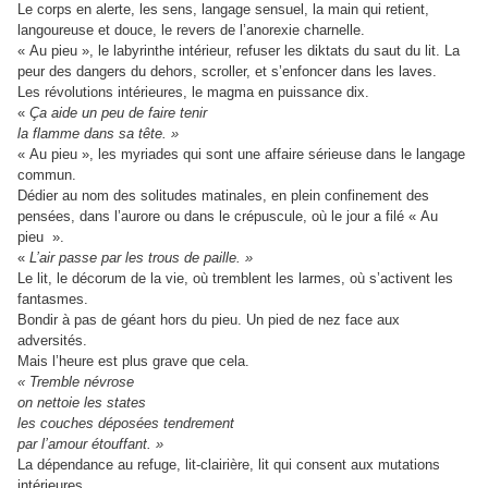
Le corps en alerte, les sens, langage sensuel, la main qui retient,
langoureuse et douce, le revers de l’anorexie charnelle.
« Au pieu », le labyrinthe intérieur, refuser les diktats du saut du lit. La
peur des dangers du dehors, scroller, et s’enfoncer dans les laves.
Les révolutions intérieures, le magma en puissance dix.
«
Ça aide un peu de faire tenir
la flamme dans sa tête. »
« Au pieu », les myriades qui sont une affaire sérieuse dans le langage
commun.
Dédier au nom des solitudes matinales, en plein confinement des
pensées, dans l’aurore ou dans le crépuscule, où le jour a filé « Au
pieu ».
«
L’air passe par les trous de paille. »
Le lit, le décorum de la vie, où tremblent les larmes, où s’activent les
fantasmes.
Bondir à pas de géant hors du pieu. Un pied de nez face aux
adversités.
Mais l’heure est plus grave que cela.
« Tremble névrose
on nettoie les states
les couches déposées tendrement
par l’amour étouffant. »
La dépendance au refuge, lit-clairière, lit qui consent aux mutations
intérieures.