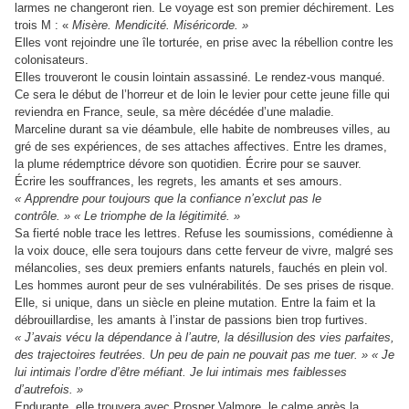
larmes ne changeront rien. Le voyage est son premier déchirement. Les
trois M : «
Misère. Mendicité. Miséricorde. »
Elles vont rejoindre une île torturée, en prise avec la rébellion contre les
colonisateurs.
Elles trouveront le cousin lointain assassiné. Le rendez-vous manqué.
Ce sera le début de l’horreur et de loin le levier pour cette jeune fille qui
reviendra en France, seule, sa mère décédée d’une maladie.
Marceline durant sa vie déambule, elle habite de nombreuses villes, au
gré de ses expériences, de ses attaches affectives. Entre les drames,
la plume rédemptrice dévore son quotidien. Écrire pour se sauver.
Écrire les souffrances, les regrets, les amants et ses amours.
« Apprendre pour toujours que la confiance n’exclut pas le
contrôle. » « Le triomphe de la légitimité. »
Sa fierté noble trace les lettres. Refuse les soumissions, comédienne à
la voix douce, elle sera toujours dans cette ferveur de vivre, malgré ses
mélancolies, ses deux premiers enfants naturels, fauchés en plein vol.
Les hommes auront peur de ses vulnérabilités. De ses prises de risque.
Elle, si unique, dans un siècle en pleine mutation. Entre la faim et la
débrouillardise, les amants à l’instar de passions bien trop furtives.
« J’avais vécu la dépendance à l’autre, la désillusion des vies parfaites,
des trajectoires feutrées. Un peu de pain ne pouvait pas me tuer. » « Je
lui intimais l’ordre d’être méfiant. Je lui intimais mes faiblesses
d’autrefois. »
Endurante, elle trouvera avec Prosper Valmore, le calme après la