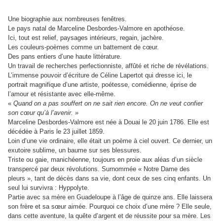
Une biographie aux nombreuses fenêtres.
Le pays natal de Marceline Desbordes-Valmore en apothéose.
Ici, tout est relief, paysages intérieurs, regain, jachère.
Les couleurs-poèmes comme un battement de cœur.
Des pans entiers d’une haute littérature.
Un travail de recherches perfectionniste, affûté et riche de révélations.
L’immense pouvoir d’écriture de Céline Lapertot qui dresse ici, le
portrait magnifique d’une artiste, poétesse, comédienne, éprise de
l’amour et résistante avec elle-même.
«
Quand on a pas souffert on ne sait rien encore. On ne veut confier
son cœur qu’à l’avenir. »
Marceline Desbordes-Valmore est née à Douai le 20 juin 1786. Elle est
décédée à Paris le 23 juillet 1859.
Loin d’une vie ordinaire, elle était un poème à ciel ouvert. Ce dernier, un
exutoire sublime, un baume sur ses blessures.
Triste ou gaie, manichéenne, toujours en proie aux aléas d’un siècle
transpercé par deux révolutions. Surnommée « Notre Dame des
pleurs », tant de décès dans sa vie, dont ceux de ses cinq enfants. Un
seul lui survivra : Hyppolyte.
Partie avec sa mère en Guadeloupe à l’âge de quinze ans. Elle laissera
son frère et sa sœur aimée. Pourquoi ce choix d’une mère ? Elle seule,
dans cette aventure, la quête d’argent et de réussite pour sa mère. Les