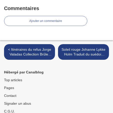
Commentaires
Ajouter un commentaire
< Itinéraires du refus Jorge
Soleil rouge Johanne Lykke
Valadas Collection Brûle-
Holm Traduit du suédois
Frontières Éditions
par Catherine Renaud
Chandeigne & Lima
Éditions La Peuplade >
Hébergé par Canalblog
Top articles
Pages
Contact
Signaler un abus
C.G.U.