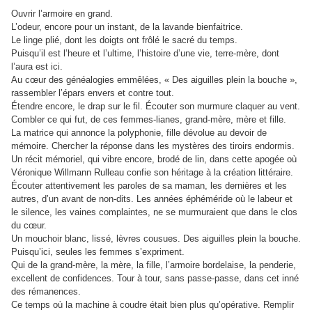
Ouvrir l’armoire en grand.
L’odeur, encore pour un instant, de la lavande bienfaitrice.
Le linge plié, dont les doigts ont frôlé le sacré du temps.
Puisqu’il est l’heure et l’ultime, l’histoire d’une vie, terre-mère, dont
l’aura est ici.
Au cœur des généalogies emmêlées, « Des aiguilles plein la bouche »,
rassembler l’épars envers et contre tout.
Étendre encore, le drap sur le fil. Écouter son murmure claquer au vent.
Combler ce qui fut, de ces femmes-lianes, grand-mère, mère et fille.
La matrice qui annonce la polyphonie, fille dévolue au devoir de
mémoire. Chercher la réponse dans les mystères des tiroirs endormis.
Un récit mémoriel, qui vibre encore, brodé de lin, dans cette apogée où
Véronique Willmann Rulleau confie son héritage à la création littéraire.
Écouter attentivement les paroles de sa maman, les dernières et les
autres, d’un avant de non-dits. Les années éphéméride où le labeur et
le silence, les vaines complaintes, ne se murmuraient que dans le clos
du cœur.
Un mouchoir blanc, lissé, lèvres cousues. Des aiguilles plein la bouche.
Puisqu’ici, seules les femmes s’expriment.
Qui de la grand-mère, la mère, la fille, l’armoire bordelaise, la penderie,
excellent de confidences. Tour à tour, sans passe-passe, dans cet inné
des rémanences.
Ce temps où la machine à coudre était bien plus qu’opérative. Remplir