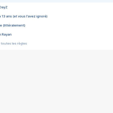
 DayZ
 a 13 ans (et vous l'avez ignoré)
e (littéralement)
im Rayan
 toutes les règles
s les jeux vidéo
us choquant de Rockstar ? - Le scandale BULLY
e plus moche de Steam
du RÊVE tourne au CAUCHEMAR
pendant 8 heures
it… à tort
umiliés par un jeu vidéo