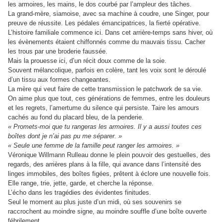
les armoires, les mains, le dos courbé par l’ampleur des tâches.
La grand-mère, siamoise, avec sa machine à coudre, une Singer, pour
preuve de réussite. Les pédales émancipatrices, la fierté opérative.
L’histoire familiale commence ici. Dans cet arrière-temps sans hiver, où
les évènements étaient chiffonnés comme du mauvais tissu. Cacher
les trous par une broderie faussée.
Mais la prouesse ici, d’un récit doux comme de la soie.
Souvent mélancolique, parfois en colère, tant les voix sont le déroulé
d’un tissu aux formes changeantes.
La mère qui veut faire de cette transmission le patchwork de sa vie.
On aime plus que tout, ces générations de femmes, entre les douleurs
et les regrets, l’amertume du silence qui persiste. Taire les amours
cachés au fond du placard bleu, de la penderie.
« Promets-moi que tu rangeras les armoires. Il y a aussi toutes ces
boîtes dont je n’ai pas pu me séparer. »
« Seule une femme de la famille peut ranger les armoires. »
Véronique Willmann Rulleau donne le plein pouvoir des gestuelles, des
regards, des arrières plans à la fille, qui avance dans l’intensité des
linges immobiles, des boîtes figées, prêtent à éclore une nouvelle fois.
Elle range, trie, jette, garde, et cherche la réponse.
L’écho dans les tragédies des évidentes finitudes.
Seul le moment au plus juste d’un midi, où ses souvenirs se
raccrochent au moindre signe, au moindre souffle d’une boîte ouverte
fébrilement.