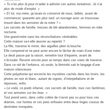
« Tu n’es plus là pour m’aider à admirer ces autres tentatives. Je n’ai
plus de mode d’emploi. »
« Et toi, ma mère, qu’avais-tu conservé de nous, bébés, avant de
commencer, quarante ans plus tard, un ouvrage avec un trousseau
trouvé dans les armoires de ta mère ? »
Les secrets de famille, tresses de blé abandonnées, femmes en robe
nocturne.
Une grand-mère sans les réconciliations vénérables.
Cette maison va-t-elle œuvrer au repentir ?
La fille, traverse le miroir, des aiguilles plein la bouche.
Elle comprend et ne peut acter encore le lâcher de main d’une mère.
Le deuil passe par la raison, remettre tout d’équerre, avant de
s’écrouler. Revenir encore pour un temps dans ces voies de traverse.
Dans ce nid de l’enfance, où seule, la féminité sait le langage d’une
maison silencieuse.
Cette polyphonie qui encercle les mystères cachés dans les tiroirs, les
photos en noir et blanc, autant de signes, d’interpellations et de
réponses, enfin.
« Le voilà, ce poids infamie, ces secrets de famille, tous ces fantômes,
et vos armoires sur les bras. »
Tout prend sens, dans cette colère de n’avoir pas su pour tous ces
drames, ces hontes et ces joies enfouies entre deux linges cousus de
destinées tronquées.