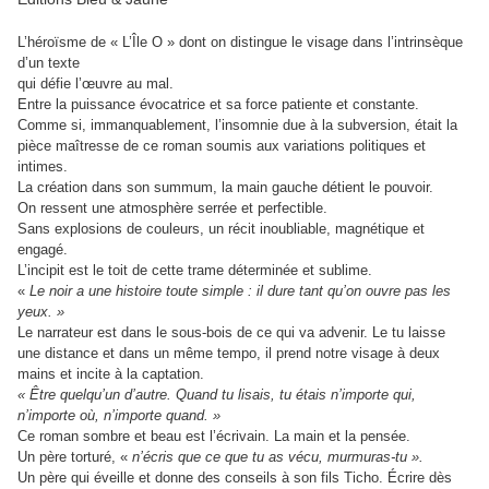
L’héroïsme de « L’Île O » dont on distingue le visage dans l’intrinsèque
d’un texte
qui défie l’œuvre au mal.
Entre la puissance évocatrice et sa force patiente et constante.
Comme si, immanquablement, l’insomnie due à la subversion, était la
pièce maîtresse de ce roman soumis aux variations politiques et
intimes.
La création dans son summum, la main gauche détient le pouvoir.
On ressent une atmosphère serrée et perfectible.
Sans explosions de couleurs, un récit inoubliable, magnétique et
engagé.
L’incipit est le toit de cette trame déterminée et sublime.
«
Le noir a une histoire toute simple : il dure tant qu’on ouvre pas les
yeux. »
Le narrateur est dans le sous-bois de ce qui va advenir. Le tu laisse
une distance et dans un même tempo, il prend notre visage à deux
mains et incite à la captation.
« Être quelqu’un d’autre. Quand tu lisais, tu étais n’importe qui,
n’importe où, n’importe quand. »
Ce roman sombre et beau est l’écrivain. La main et la pensée.
Un père torturé, «
n’écris que ce que tu as vécu, murmuras-tu ».
Un père qui éveille et donne des conseils à son fils Ticho. Écrire dès