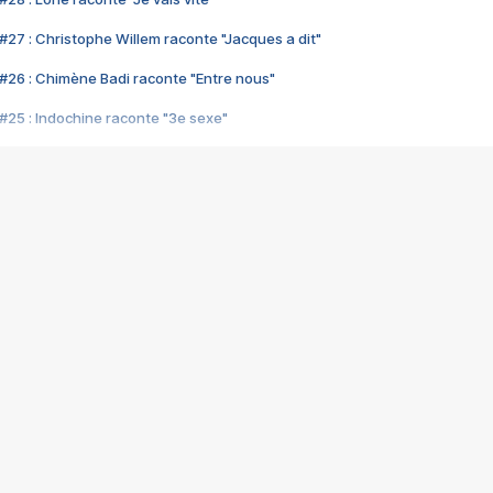
#27 : Christophe Willem raconte "Jacques a dit"
#26 : Chimène Badi raconte "Entre nous"
#25 : Indochine raconte "3e sexe"
#24 : Zaho raconte "C'est chelou"
#23 : Patrick Bruel raconte "Au café des délices"
#22 : Kyo raconte "Le chemin"
#21 : Nolwenn Leroy raconte "Cassé"
#20 : Patrick Hernandez raconte "Born to be alive"
#19 : Lorie raconte "Près de moi"
#18 : Michael Jones raconte "A nos actes manqués" (avec Jean-Jacque
#17 : Khaled raconte "Aïcha"
#16 : Corneille raconte "Parce qu'on vient de loin"