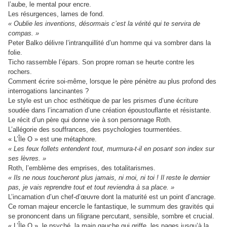
l’aube, le mental pour encre.
Les résurgences, lames de fond.
« Oublie les inventions, désormais c’est la vérité qui te servira de
compas. »
Peter Balko délivre l’intranquillité d’un homme qui va sombrer dans la
folie.
Ticho rassemble l’épars. Son propre roman se heurte contre les
rochers.
Comment écrire soi-même, lorsque le père pénètre au plus profond des
interrogations lancinantes ?
Le style est un choc esthétique de par les prismes d’une écriture
soudée dans l’incarnation d’une création époustouflante et résistante.
Le récit d’un père qui donne vie à son personnage Roth.
L’allégorie des souffrances, des psychologies tourmentées.
« L’Île O » est une métaphore.
« Les feux follets entendent tout, murmura-t-il en posant son index sur
ses lèvres. »
Roth, l’emblème des emprises, des totalitarismes.
« Ils ne nous toucheront plus jamais, ni moi, ni toi ! Il reste le dernier
pas, je vais reprendre tout et tout reviendra à sa place. »
L’incarnation d’un chef-d’œuvre dont la maturité est un point d’ancrage.
Ce roman majeur encercle le fantastique, le summum des gravités qui
se prononcent dans un filigrane percutant, sensible, sombre et crucial.
« L’Île O », le psyché, la main gauche qui griffe les pages jusqu’à la