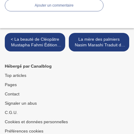
Ajouter un commentaire
< La beauté de Cléopâtre
La mère des palmiers
Mustapha Fahmi Éditions
Nasim Marashi Traduit du
La Peuplade
persan (Iran) par Julie
Duvigneau Éditions Zulma >
Hébergé par Canalblog
Top articles
Pages
Contact
Signaler un abus
C.G.U.
Cookies et données personnelles
Préférences cookies