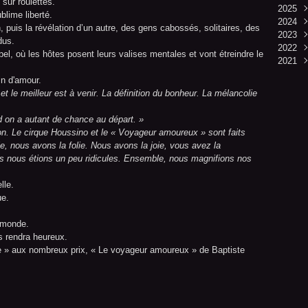
sur roulettes.
2025
Aoû
blime liberté.
2024
Juil
Déc
n, puis la révélation d’un autre, des gens cabossés, solitaires, des
2023
Juin
Nov
Déc
dus.
2022
Mai
Oct
Nov
Déc
el, où les hôtes posent leurs valises mentales et vont étreindre le
2021
Avri
Sep
Oct
Nov
Déc
Mar
Aoû
Sep
Oct
Nov
Déc
ein d'amour.
Févr
Juil
Aoû
Sep
Oct
Nov
et le meilleur est à venir. La définition du bonheur. La mélancolie
Janv
Juin
Juil
Aoû
Sep
Oct
Mai
Juin
Juil
Aoû
Sep
and on a autant de chance au départ. »
Avri
Mai
Juin
Juil
Aoû
on. Le cirque Houssino et le « Voyageur amoureux » sont faits
Mar
Avri
Mai
Juin
Juil
, nous avons la folie. Nous avons la joie, vous avez la
Févr
Mar
Avri
Mai
Juin
uls nous étions un peu ridicules. Ensemble, nous magnifions nos
Janv
Févr
Mar
Avri
Mai
Janv
Févr
Mar
Avri
lle.
Janv
Févr
Mar
ue.
Janv
Févr
Janv
u monde.
us rendra heureux.
 » aux nombreux prix, « Le voyageur amoureux » de Baptiste