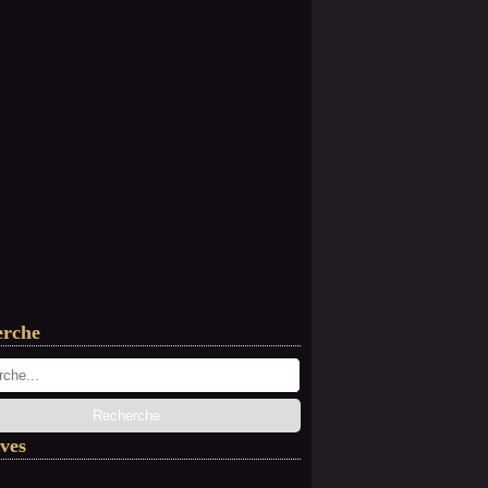
erche
ves