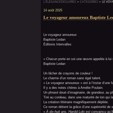
L'ÉLÉGANCEDESLIVRES
>
CATEGORIES
>
LE VOY
14 août 2025
Le voyageur amoureux Baptiste Led
Le voyageur amoureux
Baptiste Ledan
Éditions Intervalles
« Chacun porte en soi une œuvre appelée à lui 
Baptiste Ledan
Un lâcher de crayons de couleur !
Le charme d’un roman sans égal talent.
« Le voyageur amoureux » est à l’instar d’une fa
Il y a des notes chères à Amélie Poulain.
Un phrasé doué d’imaginaire, de grandeur, au p
Tiré au cordeau, dans une maturité de ton qui l
La création littéraire magnifiquement dépliée.
Ce roman détient la grâce d’une supériorité de s
«
À dix-huit ans, Harold Loki est convaincu qu’i