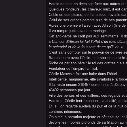
Harold se sent en décalage face aux autres et su
Quelques rondeurs, les cheveux roux, il est dans
Criblé de complexes, ce fils unique travaille dan
Celui de ses grands-parents puis de ses parent
Après une première liaison avec Alison (fille de 
Il va rompre juste avant le mariage.
Cet anti-héros ne croit pas aux sentiments. Il d
«
L’amour d’Alison lui fait l’effet d’un rêve dé
la précarité et de la fausseté de ce qu’il vit. »
C’est sans compter sur le pouvoir de ce livre s
Sa rencontre avec Cécile. Le levier de cette his
Riche de par son père : le roi des grattes cie
Fondateur de l’empire familial.
Cécile Maxwale fait une halte dans l’hôtel.
Intelligente, magnanime, elle symbolise la force,
Il lui reste encore 319457 communes à découvri
46402 personnes par jour.
Fille des pentes et des vallées, des regards et 
Harold et Cécile font fusionner. La dualité, le bla
Et, si l’on regarde au-delà du jour et de la nuit d
contrées intérieures.
On aime la narration majeure et bâtisseuse, et la
dévoile les mobiles profonds de sa filiation au 