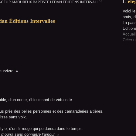
L'élé
AGEUR AMOUREUX BAPTISTE LEDAN ÉDITIONS INTERVALLES
Voici l
amis, d
an Éditions Intervalles
La pass
Édition
Accueil
Créer u
survivre. »
ble, d’un conte, éblouissant de virtuosité.
lus près des belles personnes et des camaraderies altières.
aisse sans voix.
tyle, d’un fil rouge qui perdurera dans le temps.
l mourra sans connaître l’amour. »