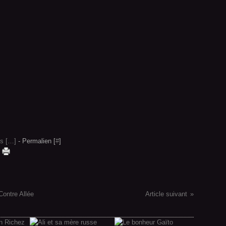
s [
…
]
- Permalien [
#
]
Contre Allée
Article suivant