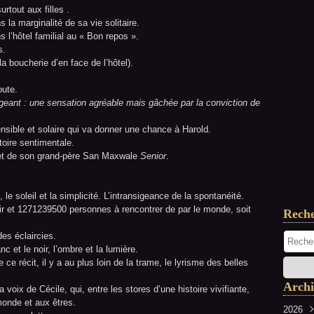
rtout aux filles .
 la marginalité de sa vie solitaire.
s l’hôtel familial au « Bon repos ».
s.
la boucherie d’en face de l’hôtel).
oute.
rangeant : une sensation agréable mais gâchée par la conviction de
ensible et solaire qui va donner une chance à Harold.
toire sentimentale.
ls et de son grand-père San Maxwale
Senior
.
 le soleil et la simplicité. L’intransigeance de la spontanéité.
r et 1271239500 personnes à rencontrer de par le monde, soit
Rech
des éclaircies.
nc et le noir, l’ombre et la lumière.
e ce récit, il y a au plus loin de la trame, le lyrisme des belles
Archi
 voix de Cécile, qui, entre les stores d’une histoire vivifiante,
monde et aux êtres.
2026