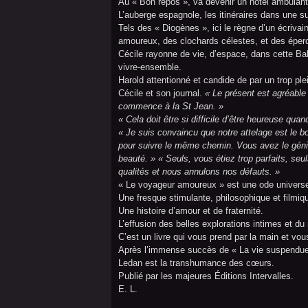
Au « Bon repos », va devenir un hôtel ambulant 
L’auberge espagnole, les itinéraires dans une su
Tels des « Diogènes », ici le règne d’un écrivai
amoureux, des clochards célestes, et des éper
Cécile rayonne de vie, d’espace, dans cette Bab
vivre-ensemble.
Harold attentionné et candide de par un trop pl
Cécile et son journal.
« Le présent est agréable 
commence à la St Jean. »
« Cela doit être si difficile d’être heureuse qu
« Je suis convaincu que notre attelage est le b
pour suivre le même chemin. Vous avez le génie
beauté. » « Seuls, vous étiez trop parfaits, se
qualités et nous annulons nos défauts. »
« Le voyageur amoureux » est une ode universe
Une fresque stimulante, philosophique et filmiq
Une histoire d’amour et de fraternité.
L’effusion des belles explorations intimes et d
C’est un livre qui vous prend par la main et vo
Après l’immense succès de « La vie suspendue
Ledan est la transhumance des cœurs.
Publié par les majeures Éditions Intervalles.
E. L.