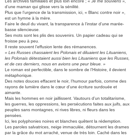
Les archives familiales et plus loin encore ; «
Je me souviens »,
d’une maman qui glisse vers la sénilité.
Plus que l’urgence de la transmission, ici, « Blanc contre noir »,
est un hymne à la mère.
Faire le deuil du vivant, la transparence à l’instar d’une marée-
basse silencieuse.
Ses mots sont les plis des souvenirs. Un papier cadeau qui se
froisse peu à peu.
Il reste souvent l’effusion lente des rémanences.
« Les Russes chassaient les Polonais et diluaient les Lituaniens,
les Polonais détestaient aussi bien les Lituaniens que les Russes,
et
de
ces derniers, nous en avions une peur bleue. »
Le roman est perfectible, dans le sombre de l’Histoire, il devient
métaphorique.
Des notes douces effacent le noir, l’humour parfois, comme des
rayons de lumière dans le cœur d’une écriture surdouée et
aimante.
Mais les hommes en noir jaillissent. Vautours d’un totalitarisme,
les guerres, les oppressions, les persécutions faites aux juifs, aux
peuples sans montagnes, ni rives libres, ni fleurs dans les
pensées.
Ici, les polyphonies noires et blanches quêtent la rédemption.
Les paroles salvatrices, neige immaculée, détournent les drames
par la grâce du mot arraché, venue de très loin. Caché dans les