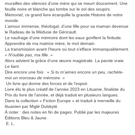
murailles des silences d’une mère qui se meurt doucement. Une
feuille noire et blanche qui tombe sur le sol des soupirs.
Mémoriel, ce grand livre écarquille la grande Histoire de notre
monde.
L’amour immense, théologal, d’une fille pour sa maman devenue
le Radeau de la Méduse de Géricault.
Le naufrage d’une mémoire dont les eaux gonflent la finitude.
Apprendre de ma matrice mère, le mot demain.
La transmission avant l’heure où tout s’efface immanquablement.
« N’oublie pas, ma fille. »
Alors advient la grâce d’une œuvre magistrale. La parole vraie.
Le liant.
Dire encore une fois : «
Si tu m’aimes encore un peu, rachète-
moi un morceau de mémoire. »
Un livre qui donne des forces et de l’espoir.
Livre élu le plus créatif de l’année 2023 en Lituanie, finaliste du
Prix du livre de l’année, et déjà traduit en plusieurs langues.
Dans la collection « Fiction Europe » et traduit à merveille du
lituanien par Miglé Dulskyté.
À noter : des notes en fin de pages. Publié par les majeures
Éditions Bleu & Jaune.
E. L.