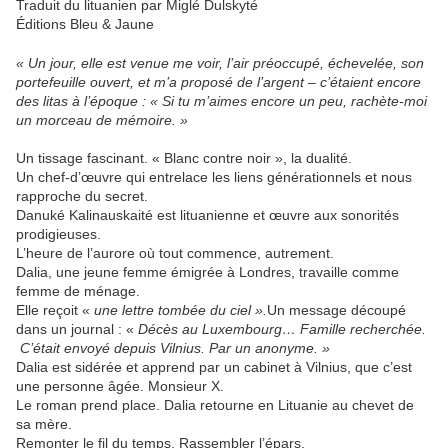
Traduit du lituanien par Miglé Dulskyté
Éditions Bleu & Jaune
« Un jour, elle est venue me voir, l’air préoccupé, échevelée, son
portefeuille ouvert, et m’a proposé de l’argent – c’étaient encore
des litas à l’époque : « Si tu m’aimes encore un peu, rachète-moi
un morceau de mémoire. »
Un tissage fascinant. « Blanc contre noir », la dualité.
Un chef-d’œuvre qui entrelace les liens générationnels et nous
rapproche du secret.
Danuké Kalinauskaité est lituanienne et œuvre aux sonorités
prodigieuses.
L’heure de l’aurore où tout commence, autrement.
Dalia, une jeune femme émigrée à Londres, travaille comme
femme de ménage.
Elle reçoit «
une lettre tombée du ciel ».
Un message découpé
dans un journal : «
Décès au Luxembourg… Famille recherchée.
C’était envoyé depuis Vilnius. Par un anonyme. »
Dalia est sidérée et apprend par un cabinet à Vilnius, que c’est
une personne âgée. Monsieur X.
Le roman prend place. Dalia retourne en Lituanie au chevet de
sa mère.
Remonter le fil du temps. Rassembler l’épars.