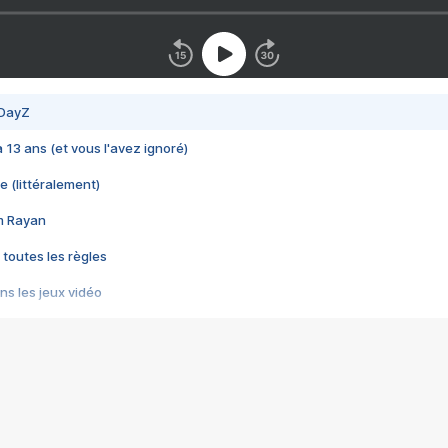
 DayZ
 a 13 ans (et vous l'avez ignoré)
e (littéralement)
im Rayan
 toutes les règles
s les jeux vidéo
us choquant de Rockstar ? - Le scandale BULLY
e plus moche de Steam
du RÊVE tourne au CAUCHEMAR
pendant 8 heures