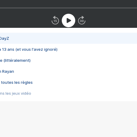
 DayZ
 a 13 ans (et vous l'avez ignoré)
e (littéralement)
im Rayan
 toutes les règles
s les jeux vidéo
us choquant de Rockstar ? - Le scandale BULLY
e plus moche de Steam
du RÊVE tourne au CAUCHEMAR