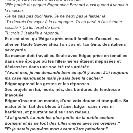
"Elle parlait du paquet Edgar avec Bernard aussi quand il venait à
la maison.
-Je ne sais pas quoi faire. Je ne peux pas le laisser là.
-Tu devrais l'envoyer à la campagne. Tu as parlé à l'assistante
sociale ? Ça lui ferait du bien.
Tu crois ? Isabelle a répondu."
Et c'est ainsi qu 'Edgar après moult familles d'accueil, va
aller en Haute Savoie chez Ton Jos et Tan Gina, des italiens
savoyards.
Sa maman doit travailler. Seule avec Edgar, prise en tenailles
dans une époque où les filles-mères étaient méprisées et
déclassées dans une société très arriérée.
"
Avant moi, je me demande bien ce qu'il y avait. J'ai toujours
ma case manquante mais je sais bien la cacher."
Edgar apprend les gestes et les réponses.
Ses projets en lui, morts-nés, des bordures de tendresse
inavouée.
Edgar s'invente un monde, d'une voix douce et tranquille. Sa
maturité lui fait des bleus à l'âme. Edgar, sans rives ni
barrières, et pourtant seul sur son radeau.
"
J'ai grandi. La nuit les plus petits de la petite section
dorment et ils se font des filles-mères avec les oreillers."
"Et je serais peut-être mort avant d'être président."