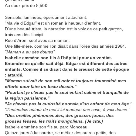
Au doux prix de 8,50€
Sensible, lumineux, éperdument attachant.
"Ma vie d'Edgar" est un roman à hauteur d'enfant.
D'une beauté triste, la narration est la voix de ce petit garçon,
trois ans dès l'incipit
Rue d'Aron, seul avec sa maman.
Une fille-mère, comme l'on disait dans l'orée des années 1964.
"Maman a eu des doutes"
Isabelle emmène son fils à l'hôpital pour un verdict.
Entendre ce qu'elle sait déjà. Edgar est différent des autres
enfants. Comme il se disait dans le creuset de cette époque
: attardé.
"
Maman suivait de son œil noir et toujours traumatisé mes
efforts pour faire un beau dessin."
"Pourtant je n'étais pas le seul enfant calme et tranquille de
la région parisienne."
"Je n'avais pas la curiosité normale d'un enfant de mon âge.'
"J'entendais autour de moi il lui manque une case, à voix douce."
"Des oreilles phénoménales, des grosses joues, des
grosses fesses, les traits mongoliens. (Je cite.)
Isabelle emmène son fils au parc Monceau.
Quinze jours à lui sourire, se méfier des autres petits, des