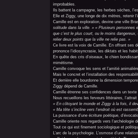
improbables.
Ils battent la campagne, les herbes sèches, l’e
Elle et Ziggy, une longe de dix mètres, retenir l’i
Camille est en exploration, devine une ville Bra
solitude dans la ville. » « Plusieurs personnes
e
que c’est le plus court, ou le moins dangereux, 
relier deux points que la ville ne relie pas. »
Ce livre est la voix de Camille. En offrant ses 
prononce l’idiosyncrasie, les diktats et les habi
En quête des cris d’oiseaux, le chien bondissan
mimétisme.
Camille convoque les sens et l’amitié animalière
Mais le concret et l’installation des responsabili
Et derrière elle bourdonne la dimension temporel
Ziggy dépend de Camille.
Camille étrenne ses confidences dans un texte
Nous recueillons les ferveurs littéraires, l’attrait
« En côtoyant le monde et Ziggy à la fois, il de
« Ma tête s’incline vers l’endroit où est rasse
La puissance d’une écriture poétique, d’évocatio
Camille oriente nos regards vers l’archéologie 
Tout ce qui est finement sociologique et politiqu
L’arc de la psychologie. L’osmose d’une relation