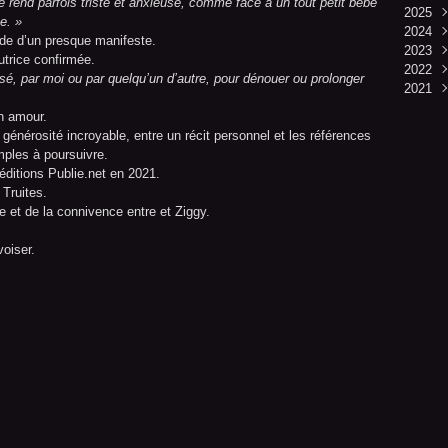
e rend parfois triste et anxieuse, comme face à un tout petit bébé
2025
Aoû
e. »
2024
Juil
Déc
itude d’un presque manifeste.
2023
Juin
Nov
Déc
utrice confirmée.
2022
Mai
Oct
Nov
Déc
lisé, par moi ou par quelqu’un d’autre, pour dénouer ou prolonger
2021
Avri
Sep
Oct
Nov
Déc
Mar
Aoû
Sep
Oct
Nov
Déc
n amour.
Févr
Juil
Aoû
Sep
Oct
Nov
e générosité incroyable, entre un récit personnel et les références
Janv
Juin
Juil
Aoû
Sep
Oct
ples à poursuivre.
Mai
Juin
Juil
Aoû
Sep
éditions Publie.net en 2021.
Avri
Mai
Juin
Juil
Aoû
 Truites.
Mar
Avri
Mai
Juin
Juil
e et de la connivence entre et Ziggy.
Févr
Mar
Avri
Mai
Juin
Janv
Févr
Mar
Avri
Mai
oiser.
Janv
Févr
Mar
Avri
Janv
Févr
Mar
Janv
Févr
Janv