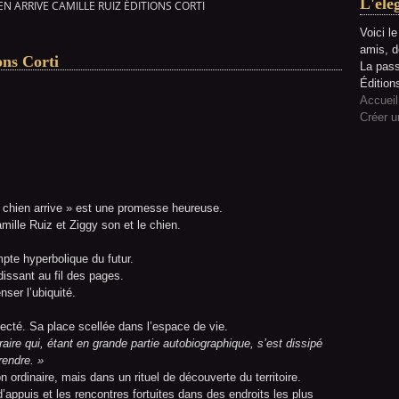
L'élé
EN ARRIVE CAMILLE RUIZ ÉDITIONS CORTI
Voici l
amis, d
ons Corti
La pass
Édition
Accueil
Créer u
 chien arrive » est une promesse heureuse.
ille Ruiz et Ziggy son et le chien.
mpte hyperbolique du futur.
issant au fil des pages.
nser l’ubiquité.
pecté. Sa place scellée dans l’espace de vie.
éraire qui, étant en grande partie autobiographique, s’est dissipé
rendre. »
ordinaire, mais dans un rituel de découverte du territoire.
’appuis et les rencontres fortuites dans des endroits les plus