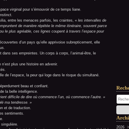
space virginal pour s’émouvoir de ce temps liane.
nstinct.
silia, entre les menaces parfois, les craintes, «
les intervalles de
mpruntent de manière répétée le même itinéraire, souvent parce
ou le plus agréable, ces lignes coupent à travers l’espace pour
découvertes d’un pays qu’elle apprivoise subrepticement, elle
tus.
t dans ses empreintes. Un corps à corps, l’animal-être, le
 n’est plus une histoire en advenir.
tés.
le de l’espace, la peur qui loge dans le risque du simultané.
 éperdument beau et confiant.
Rech
 de la belle intelligence.
vient difficile de dire où commence l’un, où commence l’autre. »
mblé ma tendresse. »
n et de traduction.
des sentiments.
Archi
e.
 singulière.
2026