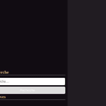
erche
ves