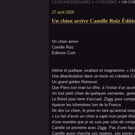
L'ÉLÉGANCEDESLIVRES
>
CATEGORIES
>
UN CHI
27 avril 2026
Un chien arrive Camille Ruiz Éditi
Un chien arrive
Camille Ruiz
Éditions Corti
Intime et pudique, exaltant et magnanime, « Un
Une déambulation dans un texte où cohabite Cam
Un grand golden Retriever.
Que Piero son mari lui offre, à l’instar d’un aco
Un tout petit chien de quelques semaines, grand
Le Brésil pour terre d’accueil, Ziggy pour compe
Apaiser les kilomètres loin de la France.
De dire Le chien, le pose en tant qu’animal res
« Le fait d’avoir un chien a sapé mon projet litt
d’une manière que je ne suis pas sûre de comp
Camille se promène avec Ziggy. Pas d’une façon 
Camille aussi cherche ses repères, ses points d