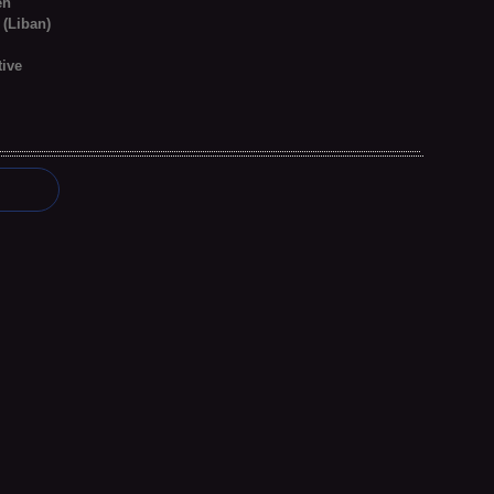
eh
 (Liban)
tive