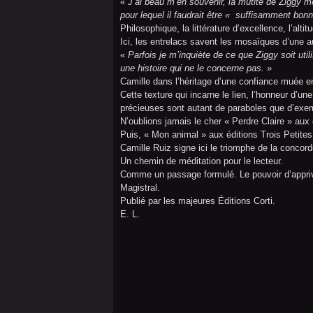
«
J’ai beau m’en souvenir, la mutité de Ziggy m
pour lequel il faudrait être « suffisamment bonn
Philosophique, la littérature d’excellence, l’alt
Ici, les entrelacs savent les mosaïques d’une a
«
Parfois je m’inquiète de ce que Ziggy soit uti
une histoire qui ne le concerne pas. »
Camille dans l’héritage d’une confiance muée e
Cette texture qui incarne le lien, l’honneur d’un
précieuses sont autant de paraboles que d’exem
N’oublions jamais le cher « Perdre Claire » aux 
Puis, « Mon animal » aux éditions Trois Petites
Camille Ruiz signe ici le triomphe de la concord
Un chemin de méditation pour le lecteur.
Comme un passage formulé. Le pouvoir d’appriv
Magistral.
Publié par les majeures Éditions Corti.
E. L.