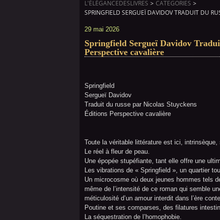
L'ÉLÉGANCEDESLIVRES
>
CATEGORIES
>
SPRINGFIELD SERGUEÏ DAVIDOV TRADUIT DU RUS
29 mai 2026
Springfield Sergueï Davidov Tradui
Perspective cavalière
Springfield
Sergueï Davidov
Traduit du russe par Nicolas Stuyckens
Éditions Perspective cavalière
Toute la véritable littérature est ici, intrinsèqu
Le réel à fleur de peau.
Une épopée stupéfiante, tant elle offre une ult
Les vibrations de « Springfield », un quartier t
Un microcosme où deux jeunes hommes tels des 
même de l’intensité de ce roman qui semble une 
méticulosité d’un amour interdit dans l’ère co
Poutine et ses comparses, des filatures intesti
La séquestration de l’homophobie.