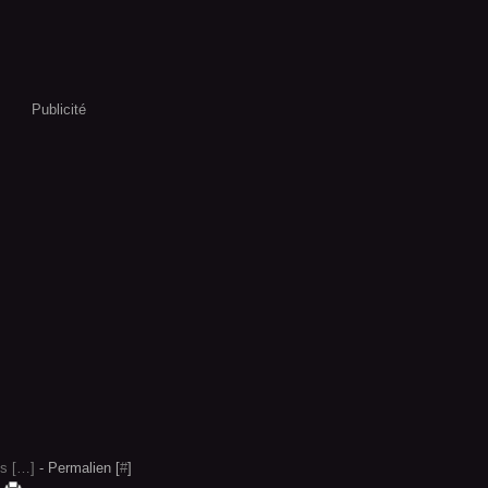
Publicité
s [
…
]
- Permalien [
#
]