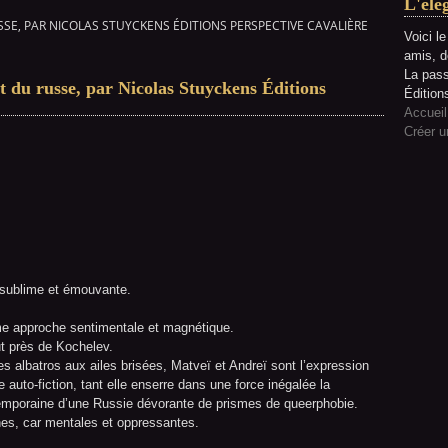
L'élé
SE, PAR NICOLAS STUYCKENS ÉDITIONS PERSPECTIVE CAVALIÈRE
Voici l
amis, d
La pass
t du russe, par Nicolas Stuyckens Éditions
Édition
Accueil
Créer u
e, sublime et émouvante.
ime approche sentimentale et magnétique.
out près de Kochelev.
albatros aux ailes brisées, Matveï et Andreï sont l’expression
auto-fiction, tant elle enserre dans une force inégalée la
ntemporaine d’une Russie dévorante de prismes de queerphobie.
nes, car mentales et oppressantes.