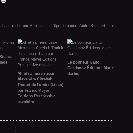
Sombres plantations Enquête aux Fidji Nilima Rao Traduit par Mireille Vignol Éditions Au vent des îles
L'âge de cendre André Bonmort Éditions Sulliver
 Richez
lade
Le bonheur Gaïto
Gazdanov Éditions Marie
Ali et sa mère russe
Barbier
Alexandra Chreiteh
Traduit de l'arabe (Liban)
par France Meyer
Éditions Perspective
cavalière