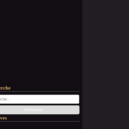
erche
ves