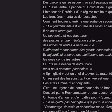
Des garçons qui se risquent au seul passage in
La Russie, entre la période du Covid et de la gu
L’intérieur de l’intérieur d’un régime totalitaire
Les frontières mentales de faussaires.
Comment trouver ici-même une sortie de secou
« Et aujourd’hui elle est en tête des villes en fail
Il ne nous reste que
les souvenirs et nos fous rires
des prairies et une méditation sur le vide
des lignes de routes à perte de vue
l’uniformité monochrome des grands ensembles
Et aujourd’hui encore nous blottissons nos mai
les unes contre les autres…
La Russie a besoin de notre force
mais nous sommes prisonniers. »
« Springfield » est un chef-d’œuvre. La maturité
On ressent des frissons, tant ce livre est une 
Des êtres lumineux et poignants.
C’est une urgence de lecture pour saisir à bras
Censuré par le Roskomnadzor et pour cause, ce l
On tombe d’amour et d’empathie pour « Springfi
« On ne quitte pas Springfield que pour un endro
"Dramaturge, écrivain et scénariste russe, Ser
son opposition à la guerre en Ukraine."