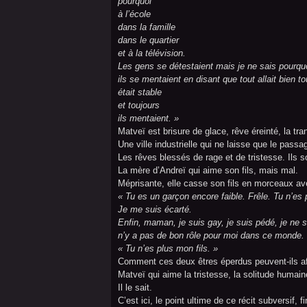
pourquoi
à l’école
dans la famille
dans le quartier
et à la télévision.
Les gens se détestaient mais je ne sais pourqu
ils se mentaient en disant que tout allait bien to
était stable
et toujours
ils mentaient. »
Matveï est brisure de glace, rêve éreinté, la tra
Une ville industrielle qui ne laisse que le pass
Les rêves blessés de rage et de tristesse. Ils 
La mère d’Andreï qui aime son fils, mais mal.
Méprisante, elle casse son fils en morceaux av
« Tu es un garçon encore faible. Frêle. Tu n’e
Je me suis écarté.
Enfin, maman, je suis gay, je suis pédé, je ne su
n’y a pas de bon rôle pour moi dans ce monde. 
« Tu n’es plus mon fils. »
Comment ces deux êtres éperdus peuvent-ils af
Matveï qui aime la tristesse, la solitude humain
Il le sait.
C’est ici, le point ultime de ce récit subversif, f