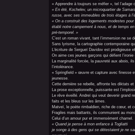
« Apprendre à toujours se méfier », tel l’adage
« En été, Kochelev, un microquartier de Samara 
russe, avec ses immeubles de trois étages à l’éc
« On a construit des logements modestes pou
établi notre campement à nous, et de temps en 
pré-temporel. »
C’est un roman vivant, tant l’immersion ne se d
Sans lyrisme, la cartographie contemporaine qui
L'écriture de Sergueï Davidov est prodigieuse e
On aime ces jeunes garçons qui défient l’ironie 
La marginalité forcée, la pauvreté aux abois, i
l’intolérance.
« Springfield » œuvre et capture avec finesse et
jeunesse.
Cette dernière se rebelle, affronte les diktats e
La prose exceptionnelle, puissante est l’implo
Le rêve éveillé. Andreï qui veut devenir grand r
faits et les bleus sur les âmes.
Matveï, le poète rimbaldien, riche de cœur, et c
Fragiles mais battants, ils communient au mon
Celui d’un amour pur et immensément charnel.
« Quand je pense à mon enfance à Togliatti
je songe à des gens qui se détestaient je ne sa