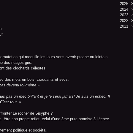
2025
Aoû
2024
Juil
Déc
2023
Juin
Nov
Déc
2022
Mai
Oct
Nov
Déc
2021
Avri
Sep
Oct
Nov
Déc
oi
Mar
Aoû
Sep
Oct
Nov
Déc
ut
Févr
Juil
Aoû
Sep
Oct
Nov
Janv
Juin
Juil
Aoû
Sep
Oct
Mai
Juin
Juil
Aoû
Sep
Avri
Mai
Juin
Juil
Aoû
nsmutation qui maquille les jours sans avenir proche ou lointain.
Mar
Avri
Mai
Juin
Juil
age des nuages gris.
Févr
Mar
Avri
Mai
Juin
sont des clochards célestes.
Janv
Févr
Mar
Avri
Mai
Janv
Févr
Mar
Avri
ec des mots en bois, craquants et secs.
Janv
Févr
Mar
s pas devenu toi-même ».
Janv
Févr
Janv
is pas un mec brillant et je le serai jamais! Je suis un échec. Il
C’est tout. »
fronter Le rocher de Sisyphe ?
e, être son propre reflet, celui d’une âme pure promise à l’échec.
inement politique et sociétal.