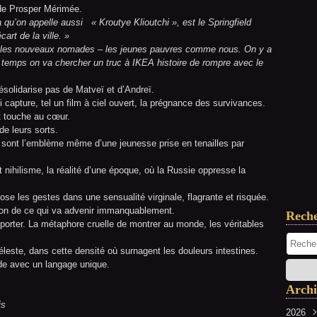
 de Prosper Mérimée.
qu’on appelle aussi « Kroutye Klioutchi », est le Springfield
art de la ville. »
r les nouveaux nomades – les jeunes pauvres comme nous. On y a
temps on va chercher un truc à IKEA histoire de rompre avec le
ésolidarise pas de Matveï et d’Andreï.
 capture, tel un film à ciel ouvert, la prégnance des survivances.
t touche au cœur.
de leurs sorts.
ls sont l’emblème même d’une jeunesse prise en tenailles par
 nihilisme, la réalité d’une époque, où la Russie oppresse la
t ose les gestes dans une sensualité virginale, flagrante et risquée.
sion de ce qui va advenir immanquablement.
Rech
eporter. La métaphore cruelle de montrer au monde, les véritables
éleste, dans cette densité où surnagent les douleurs intestines.
de avec un langage unique.
Archi
is
2026