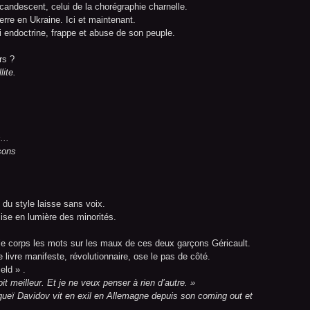
candescent, celui de la chorégraphie charnelle.
erre en Ukraine. Ici et maintenant.
 qui endoctrine, frappe et abuse de son peuple.
rs ?
lite.
...
sons
 du style laisse sans voix.
mise en lumière des minorités.
 le corps les mots sur les maux de ces deux garçons Géricault.
ivre manifeste, révolutionnaire, ose le pas de côté.
eld » .
it meilleur. Et je ne veux penser à rien d’autre. »
gueï Davidov vit en exil en Allemagne depuis son coming out et