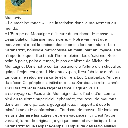
Mon avis :
« La machine ronde ». Une inscription dans le mouvement du
monde.
« L’Europe de Montaigne à l’heure du tourisme de masse. »
Déambulation littéraire, nourricière, « Notre vie n’est que
mouvement » est la croisée des chemins fondamentaux. Lou
Sarabadzic, boussole microcosme en main, part en voyage. Pas
n’importe lequel. Il est midi, l’heure pleine des décisions. Relier,
point à point, point à temps, le pas emblème de Michel de
Montaigne. Dans notre contemporanéité à l’allure d’un cheval au
galop, l’enjeu est grand. Ne doutez-pas, il est fabuleux et réussi.
Le tourisme retourne sa carte et offre à Lou Sarabadzic l’envers
du décor. Ce périple est initiatique. Lou Sarabadzic relie l’année
1580 fait rouler la balle régénératrice jusqu’en 2019.
« Le voyage en Italie »
de Montaigne dans l’aube d’un contre-
pied au tourisme superficiel, éphémère, troupeau de moutons
dans un même parcours géographique, n’apportant que le
mimétisme et le conformisme. Tourisme de masse, file indienne,
les uns derrière les autres : être en vacances. Ici, c’est l’autre
versant, la ronde originale, atypique, osée et symbolique. Lou
Sarabadzic foule l’espace-temps, l’amplitude des retrouvailles