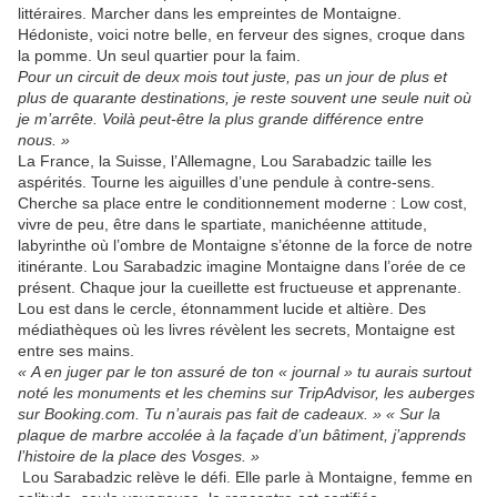
littéraires. Marcher dans les empreintes de Montaigne.
Hédoniste, voici notre belle, en ferveur des signes, croque dans
la pomme. Un seul quartier pour la faim.
Pour un circuit de deux mois tout juste, pas un jour de plus et
plus de quarante destinations, je reste souvent une seule nuit où
je m’arrête. Voilà peut-être la plus grande différence entre
nous. »
La France, la Suisse, l’Allemagne, Lou Sarabadzic taille les
aspérités. Tourne les aiguilles d’une pendule à contre-sens.
Cherche sa place entre le conditionnement moderne : Low cost,
vivre de peu, être dans le spartiate, manichéenne attitude,
labyrinthe où l’ombre de Montaigne s’étonne de la force de notre
itinérante. Lou Sarabadzic imagine Montaigne dans l’orée de ce
présent. Chaque jour la cueillette est fructueuse et apprenante.
Lou est dans le cercle, étonnamment lucide et altière. Des
médiathèques où les livres révèlent les secrets, Montaigne est
entre ses mains.
« A en juger par le ton assuré de ton « journal » tu aurais surtout
noté les monuments et les chemins sur TripAdvisor, les auberges
sur Booking.com. Tu n’aurais pas fait de cadeaux. » « Sur la
plaque de marbre accolée à la façade d’un bâtiment, j’apprends
l’histoire de la place des Vosges. »
Lou Sarabadzic relève le défi. Elle parle à Montaigne, femme en