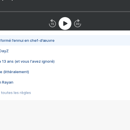
nsformé l’ennui en chef-d’œuvre
 DayZ
 a 13 ans (et vous l'avez ignoré)
e (littéralement)
im Rayan
 toutes les règles
s les jeux vidéo
us choquant de Rockstar ? - Le scandale BULLY
e plus moche de Steam