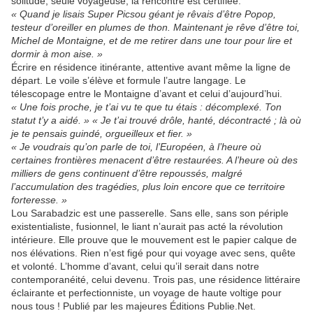
solitude, seule voyageuse, la rencontre est certifiée.
« Quand je lisais Super Picsou géant je rêvais d’être Popop,
testeur d’oreiller en plumes de thon. Maintenant je rêve d’être toi,
Michel de Montaigne, et de me retirer dans une tour pour lire et
dormir à mon aise. »
Écrire en résidence itinérante, attentive avant même la ligne de
départ. Le voile s’élève et formule l’autre langage. Le
télescopage entre le Montaigne d’avant et celui d’aujourd’hui.
« Une fois proche, je t’ai vu te que tu étais : décomplexé. Ton
statut t’y a aidé. » « Je t’ai trouvé drôle, hanté, décontracté ; là où
je te pensais guindé, orgueilleux et fier. »
« Je voudrais qu’on parle de toi, l’Européen, à l’heure où
certaines frontières menacent d’être restaurées. A l’heure où des
milliers de gens continuent d’être repoussés, malgré
l’accumulation des tragédies, plus loin encore que ce territoire
forteresse. »
Lou Sarabadzic est une passerelle. Sans elle, sans son périple
existentialiste, fusionnel, le liant n’aurait pas acté la révolution
intérieure. Elle prouve que le mouvement est le papier calque de
nos élévations. Rien n’est figé pour qui voyage avec sens, quête
et volonté. L’homme d’avant, celui qu’il serait dans notre
contemporanéité, celui devenu. Trois pas, une résidence littéraire
éclairante et perfectionniste, un voyage de haute voltige pour
nous tous ! Publié par les majeures Éditions Publie.Net.