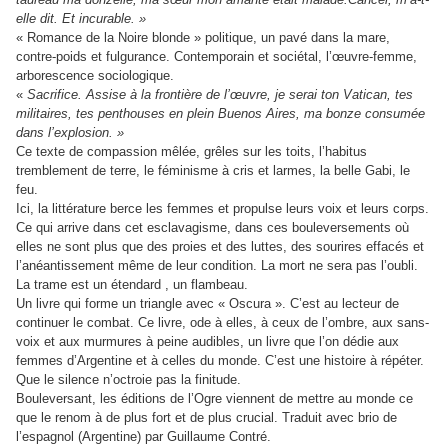
elle dit. Et incurable. »
« Romance de la Noire blonde » politique, un pavé dans la mare,
contre-poids et fulgurance. Contemporain et sociétal, l’œuvre-femme,
arborescence sociologique.
«
Sacrifice. Assise à la frontière de l’œuvre, je serai ton Vatican, tes
militaires, tes penthouses en plein Buenos Aires, ma bonze consumée
dans l’explosion. »
Ce texte de compassion mêlée, grêles sur les toits, l’habitus
tremblement de terre, le féminisme à cris et larmes, la belle Gabi, le
feu.
Ici, la littérature berce les femmes et propulse leurs voix et leurs corps.
Ce qui arrive dans cet esclavagisme, dans ces bouleversements où
elles ne sont plus que des proies et des luttes, des sourires effacés et
l’anéantissement même de leur condition. La mort ne sera pas l’oubli.
La trame est un étendard , un flambeau.
Un livre qui forme un triangle avec « Oscura ». C’est au lecteur de
continuer le combat. Ce livre, ode à elles, à ceux de l’ombre, aux sans-
voix et aux murmures à peine audibles, un livre que l’on dédie aux
femmes d’Argentine et à celles du monde. C’est une histoire à répéter.
Que le silence n’octroie pas la finitude.
Bouleversant, les éditions de l’Ogre viennent de mettre au monde ce
que le renom à de plus fort et de plus crucial. Traduit avec brio de
l’espagnol (Argentine) par Guillaume Contré.