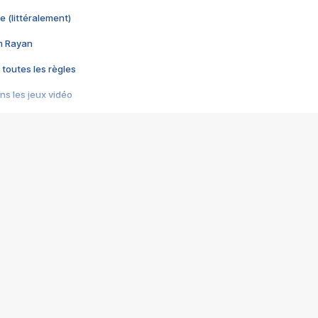
e (littéralement)
im Rayan
 toutes les règles
s les jeux vidéo
us choquant de Rockstar ? - Le scandale BULLY
e plus moche de Steam
du RÊVE tourne au CAUCHEMAR
pendant 8 heures
it… à tort
umiliés par un jeu vidéo
ire - Final Fantasy 8
ti un empire - Age of Empires