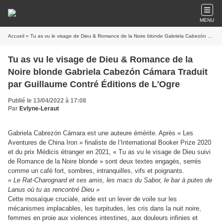
MENU
Accueil
» Tu as vu le visage de Dieu & Romance de la Noire blonde Gabriela Cabezón Cámara Traduit par Guillaume Contré Éditions de L'Ogre
Tu as vu le visage de Dieu & Romance de la
Noire blonde Gabriela Cabezón Cámara Traduit
par Guillaume Contré Éditions de L'Ogre
Publié le 13/04/2022 à 17:08
Par
Evlyne-Leraut
Gabriela Cabrezón Cámara est une auteure émérite. Après « Les
Aventures de China Iron » finaliste de l’International Booker Prize 2020
et du prix Médicis étranger en 2021, « Tu as vu le visage de Dieu suivi
de Romance de la Noire blonde » sont deux textes engagés, serrés
comme un café fort, sombres, intranquilles, vifs et poignants.
« Le Rat-Charognard et ses amis, les macs du Sabor, le bar à putes de
Lanus où tu as rencontré Dieu »
Cette mosaïque cruciale, aride est un lever de voile sur les
mécanismes implacables, les turpitudes, les cris dans la nuit noire,
femmes en proie aux violences intestines, aux douleurs infinies et