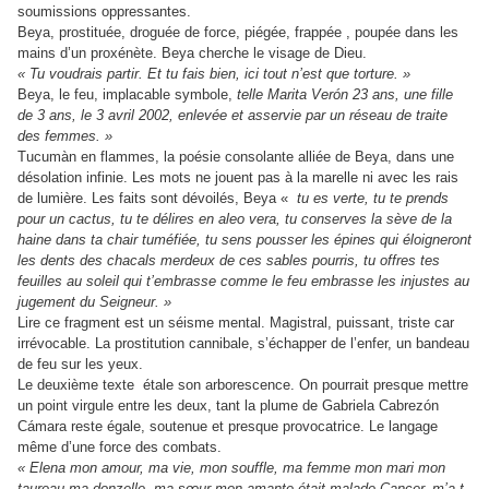
soumissions oppressantes.
Beya, prostituée, droguée de force, piégée, frappée , poupée dans les
mains d’un proxénète. Beya cherche le visage de Dieu.
« Tu voudrais partir. Et tu fais bien, ici tout n’est que torture. »
Beya, le feu, implacable symbole,
telle Marita Verón 23 ans, une fille
de 3 ans, le 3 avril 2002, enlevée et asservie par un réseau de traite
des femmes. »
Tucumàn en flammes, la poésie consolante alliée de Beya, dans une
désolation infinie. Les mots ne jouent pas à la marelle ni avec les rais
de lumière. Les faits sont dévoilés, Beya «
tu es verte, tu te prends
pour un cactus, tu te délires en aleo vera, tu conserves la sève de la
haine dans ta chair tuméfiée, tu sens pousser les épines qui éloigneront
les dents des chacals merdeux de ces sables pourris, tu offres tes
feuilles au soleil qui t’embrasse comme le feu embrasse les injustes au
jugement du Seigneur. »
Lire ce fragment est un séisme mental. Magistral, puissant, triste car
irrévocable. La prostitution cannibale, s’échapper de l’enfer, un bandeau
de feu sur les yeux.
Le deuxième texte étale son arborescence. On pourrait presque mettre
un point virgule entre les deux, tant la plume de Gabriela Cabrezón
Cámara reste égale, soutenue et presque provocatrice. Le langage
même d’une force des combats.
« Elena mon amour, ma vie, mon souffle, ma femme mon mari mon
taureau ma donzelle, ma sœur mon amante était malade.Cancer, m’a-t-