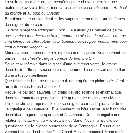
La solitude pour armure, les pensées qui se chevauchent sur une
réalité imprévisible, Maris aime la fuite, soupape de sécurité,
« Au bout
du monde et au bout du Québec »
Brutalement, le convoi déraille, les wagons se couchent sur les flancs
de neige et de torpeur.
« Freins d’urgence appliqués. Fuck ! Je n’avais pas besoin de ça ce
soir. Je dois marcher mon train, comme on dit dans le métier : près de
cinq kilomètres aller-retour, deux bonnes heures, pour vérifier mes deux
cent quarante wagons. »
Marie avance, torche en main, rigoureuse et inquiète. Brusquement elle
tombe,
« sa cheville craque comme du bois mort. »
Seule et vulnérable dans le glacé d’une nuit éprouvante, le drame
démultiplié. Elle est secourue par un hommeElle ne perçoit que le flou
d’une situation périlleuse.
Que faisait cet homme en pleine nuit de tempête en pleine forêt à mille
mille de toutes terres habitées ?
Recueillie par son sauveur, un grand gaillard étrange et énigmatique,
dans son manoir gorgé de livres. Ce qui rassure quelque peu Marie.
Elle cherche ses repères. Se laisse soigner pour partir plus vite de ce
lieu quelque peu sauvage . Elle pressent un hôte secret, aux habitudes
de solitaire, aguerri au spartiate et à l’autarcie. De fil en aiguille une
relation s’instaure entre « le Géant » et Marie. Néanmoins, elle se
questionne sur le silence oppressant de la Compagnie. Pourquoi ne
viennent-ils pas la chercher ? Le Géant-Melville reconduit Marie après