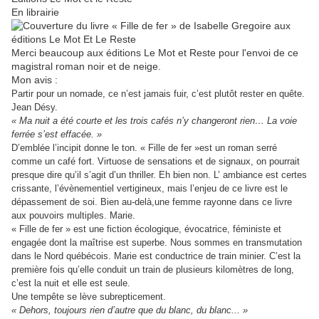
En librairie
Merci beaucoup aux éditions Le Mot et Reste pour l'envoi de ce
magistral roman noir et de neige.
Mon avis :
Partir pour un nomade, ce n’est jamais fuir, c’est plutôt rester en quête.
Jean Désy.
« Ma nuit a été courte et les trois cafés n’y changeront rien… La voie
ferrée s’est effacée. »
D’emblée l’incipit donne le ton. « Fille de fer »est un roman serré
comme un café fort. Virtuose de sensations et de signaux, on pourrait
presque dire qu’il s’agit d’un thriller. Eh bien non. L’ ambiance est certes
crissante, l’évènementiel vertigineux, mais l’enjeu de ce livre est le
dépassement de soi. Bien au-delà,une femme rayonne dans ce livre
aux pouvoirs multiples. Marie.
« Fille de fer » est une fiction écologique, évocatrice, féministe et
engagée dont la maîtrise est superbe. Nous sommes en transmutation
dans le Nord québécois. Marie est conductrice de train minier. C’est la
première fois qu’elle conduit un train de plusieurs kilomètres de long,
c’est la nuit et elle est seule.
Une tempête se lève subrepticement.
« Dehors, toujours rien d’autre que du blanc, du blanc... »