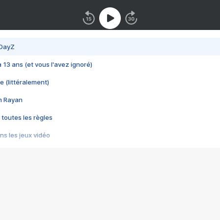
 DayZ
 a 13 ans (et vous l'avez ignoré)
e (littéralement)
im Rayan
 toutes les règles
s les jeux vidéo
us choquant de Rockstar ? - Le scandale BULLY
e plus moche de Steam
du RÊVE tourne au CAUCHEMAR
pendant 8 heures