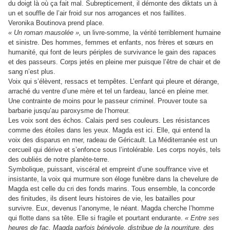
du doigt là où ça fait mal. Subrepticement, il démonte des diktats un à
un et souffle de l’air froid sur nos arrogances et nos faillites.
Veronika Boutinova prend place.
« Un roman mausolée »,
un livre-somme, la vérité terriblement humaine
et sinistre. Des hommes, femmes et enfants, nos frères et sœurs en
humanité, qui font de leurs périples de survivance le gain des rapaces
et des passeurs. Corps jetés en pleine mer puisque l’être de chair et de
sang n’est plus.
Voix qui s’élèvent, ressacs et tempêtes. L’enfant qui pleure et dérange,
arraché du ventre d’une mère et tel un fardeau, lancé en pleine mer.
Une contrainte de moins pour le passeur criminel. Prouver toute sa
barbarie jusqu’au paroxysme de l’horreur.
Les voix sont des échos. Calais perd ses couleurs. Les résistances
comme des étoiles dans les yeux. Magda est ici. Elle, qui entend la
voix des disparus en mer, radeau de Géricault. La Méditerranée est un
cercueil qui dérive et s’enfonce sous l’intolérable. Les corps noyés, tels
des oubliés de notre planète-terre.
Symbolique, puissant, viscéral et empreint d’une souffrance vive et
insistante, la voix qui murmure son éloge funèbre dans la chevelure de
Magda est celle du cri des fonds marins. Tous ensemble, la concorde
des finitudes, ils disent leurs histoires de vie, les batailles pour
survivre. Eux, devenus l’anonyme, le néant. Magda cherche l’homme
qui flotte dans sa tête. Elle si fragile et pourtant endurante.
« Entre ses
heures de fac, Magda parfois bénévole, distribue de la nourriture, des