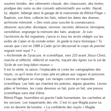
sourires timides, des vêtements chauds, des chaussures, des tentes,
prodigue des soins ou des conseils administratifs aux exilés. Nazali,
lui, dépérit, hébergé dans le garage de la maisonnée de Blériot-Plage ».
Baptiste, son frère, collecte les faits, retient les dates des drames,
archiviste mémoriel. «
Des mots pour susciter la connaissance,
observer, ausculter, disséquer, nommer, raconter, dénoncer, témoigner,
sensibiliser, engranger la mémoire des faits, analyser. Je suis
l’archiviste du flot migratoire, j’ancre ici tous les écrits rédigés sur les
exilés de Calais et du monde entier. Je garde la trace historique ! Tu
savais que c’est en 1988 à Cadix qu’on découvrait le corps du premier
migrant mort noyé ? ».
« Archimède de Syracuse, le scientifique, vers 210 avant Jésus-Christ,
marche et réfléchit, réfléchit et marche, traçant des lignes sur le sol de
Sicile de son long bâton noueux ».
Il est la vérité, la raison, l’implacable et conte les cartographies des
noyés, ce qu’il reste d’un corps jeté en pâture aux vagues et poissons.
L’eau qui défigure un visage. Les ravages comme un mausolée
scientifique. Les faits qui charrient les poésies, algues gluantes. Lèvres
pâles et fermées, les corps devenus un fait, juste un fait, une preuve
scientifique sans état d’âme.
Blériot-Plage, fourmilière où gravite l’aide humanitaire, les cachettes et
les secours. Les traquenards des vils. C’est ici que Magda puise sa
voix en devenir de lumière. « La confidente des noyés » Magda