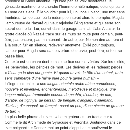
prononce la Babel anéantie. Épuisée par les voix dévorantes, le
génocide maritime, elle cherche l’homme emblématique, celui qui parle
au nom des siens. Elle voudrait pour lui, un linceul blanc, une mer sans
frontières. Un cercueil où la rédemption serait alors le triomphe. Magda
l’amoureuse de Nazaré qui veut rejoindre l’Angleterre et qui serre son
secret contre lui. Lui, qui vit dans le garage familial. L’abri Alcazar, la
grotte glacée où Nazalé trace sur les murs sa route pour demain, peut-
être, pas encore, pas maintenant. Un autre jour. Ne rien dire au frère et
à la sœur, fuir en silence, redevenir anonyme. Exilé pour toujours,
l’amour pour Magda sera sa couverture de survie, peut-être, si tout se
passe bien.
Ce texte est un phare dont le halo se fixe sur les vérités. Sur les exilés,
les bénévoles, les périples de mort. Les dérives et les radeaux percés.
«
C’est ça le plus dur gamin. Et quand tu vois la tête d’un enfant, tu te
sens submergé d’une haine pure pour le genre humain ».
L’éloge existentiel,
« une langue orientalo-arabo-africo-européenne,
nouvelle et inventive, enchanteresse, mélodieuse et magique, une
langue métèque formidable cousue de pashto, d’ourdou, de dari,
d’arabe, de tigrinya, de persan, de bengali, d’anglais, d’allemand,
d’italien, d’espagnol, de français aussi un peu, d’une pincée de grec ou
de turc ».
La plus belle phrase du livre : « Le migrateur est un traducteur ».
Comme le dit Archimède de Syracuse et Veronika Boutinova dans ce
livre poignant : « Donnez-moi un point d’appui et je soulèverai le