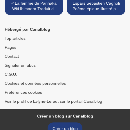
< La femme de Parihaka
Espars Sébastien Cagnoli
Witi Ihimaera Traduit de
Poème épique illustré par
l'anglais (Nouvelle-Zélande)
Elza Lacotte Éditions Le Ver
par Mireille Vignol Éditions
à soie >
Au vent des îles
Hébergé par Canalblog
Top articles
Pages
Contact
Signaler un abus
C.G.U.
Cookies et données personnelles
Préférences cookies
Voir le profil de Evlyne-Leraut sur le portail Canalblog
Créer un blog sur Canalblog
Créer un blog