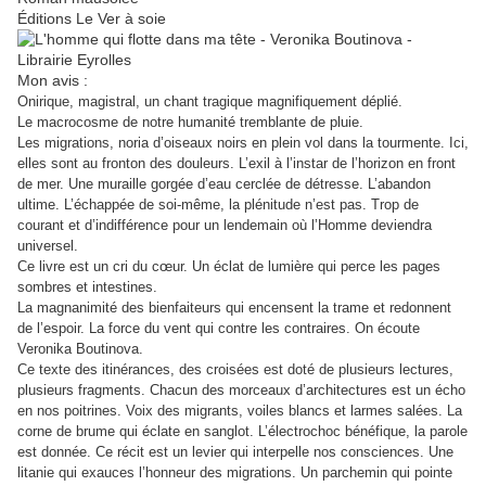
Éditions Le Ver à soie
Mon avis :
Onirique, magistral, un chant tragique magnifiquement déplié.
Le macrocosme de notre humanité tremblante de pluie.
Les migrations, noria d’oiseaux noirs en plein vol dans la tourmente. Ici,
elles sont au fronton des douleurs. L’exil à l’instar de l’horizon en front
de mer. Une muraille gorgée d’eau cerclée de détresse. L’abandon
ultime. L’échappée de soi-même, la plénitude n’est pas. Trop de
courant et d’indifférence pour un lendemain où l’Homme deviendra
universel.
Ce livre est un cri du cœur. Un éclat de lumière qui perce les pages
sombres et intestines.
La magnanimité des bienfaiteurs qui encensent la trame et redonnent
de l’espoir. La force du vent qui contre les contraires. On écoute
Veronika Boutinova.
Ce texte des itinérances, des croisées est doté de plusieurs lectures,
plusieurs fragments. Chacun des morceaux d’architectures est un écho
en nos poitrines. Voix des migrants, voiles blancs et larmes salées. La
corne de brume qui éclate en sanglot. L’électrochoc bénéfique, la parole
est donnée. Ce récit est un levier qui interpelle nos consciences. Une
litanie qui exauces l’honneur des migrations. Un parchemin qui pointe