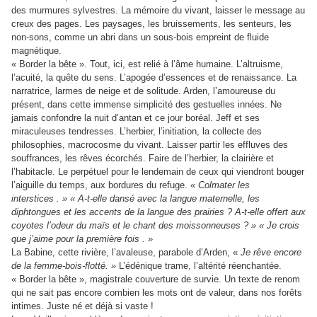
des murmures sylvestres. La mémoire du vivant, laisser le message au
creux des pages. Les paysages, les bruissements, les senteurs, les
non-sons, comme un abri dans un sous-bois empreint de fluide
magnétique.
« Border la bête ». Tout, ici, est relié à l’âme humaine. L’altruisme,
l’acuité, la quête du sens. L’apogée d’essences et de renaissance. La
narratrice, larmes de neige et de solitude. Arden, l’amoureuse du
présent, dans cette immense simplicité des gestuelles innées. Ne
jamais confondre la nuit d’antan et ce jour boréal. Jeff et ses
miraculeuses tendresses. L’herbier, l’initiation, la collecte des
philosophies, macrocosme du vivant. Laisser partir les effluves des
souffrances, les rêves écorchés. Faire de l’herbier, la clairière et
l’habitacle. Le perpétuel pour le lendemain de ceux qui viendront bouger
l’aiguille du temps, aux bordures du refuge. «
Colmater les
interstices . » « A-t-elle dansé avec la langue maternelle, les
diphtongues et les accents de la langue des prairies ? A-t-elle offert aux
coyotes l’odeur du maïs et le chant des moissonneuses ? » «
Je crois
que j’aime pour la première fois . »
La Babine, cette rivière, l’avaleuse, parabole d’Arden, «
Je rêve encore
de la femme-bois-flotté. »
L’édénique trame, l’altérité réenchantée.
« Border la bête », magistrale couverture de survie. Un texte de renom
qui ne sait pas encore combien les mots ont de valeur, dans nos forêts
intimes. Juste né et déjà si vaste !