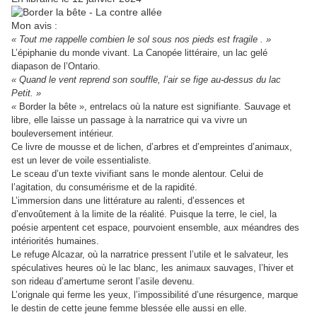
Mon avis :
« Tout me rappelle combien le sol sous nos pieds est fragile . »
L’épiphanie du monde vivant. La Canopée littéraire, un lac gelé
diapason de l’Ontario.
« Quand le vent reprend son souffle, l’air se fige au-dessus du lac
Petit. »
«
Border la bête », entrelacs où la nature est signifiante. Sauvage et
libre, elle laisse un passage à la narratrice qui va vivre un
bouleversement intérieur.
Ce livre de mousse et de lichen, d’arbres et d’empreintes d’animaux,
est un lever de voile essentialiste.
Le sceau d’un texte vivifiant sans le monde alentour. Celui de
l’agitation, du consumérisme et de la rapidité.
L’immersion dans une littérature au ralenti, d’essences et
d’envoûtement à la limite de la réalité. Puisque la terre, le ciel, la
poésie arpentent cet espace, pourvoient ensemble, aux méandres des
intériorités humaines.
Le refuge Alcazar, où la narratrice pressent l’utile et le salvateur, les
spéculatives heures où le lac blanc, les animaux sauvages, l’hiver et
son rideau d’amertume seront l’asile devenu.
L’orignale qui ferme les yeux, l’impossibilité d’une résurgence, marque
le destin de cette jeune femme blessée elle aussi en elle.