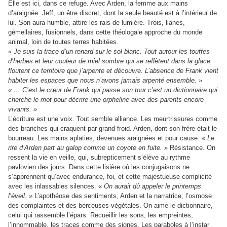
Elle est ici, dans ce refuge. Avec Arden, la femme aux mains
d’araignée. Jeff, un être discret, dont la seule beauté est à l’intérieur de
lui. Son aura humble, attire les rais de lumière. Trois, lianes,
gémellaires, fusionnels, dans cette théologale approche du monde
animal, loin de toutes terres habitées.
« Je suis la trace d’un renard sur le sol blanc. Tout autour les touffes
d’herbes et leur couleur de miel sombre qui se reflètent dans la glace,
floutent ce territoire que j’arpente et découvre. L’absence de Frank vient
habiter les espaces que nous n’avons jamais arpenté ensemble. »
« … C’est le cœur de Frank qui passe son tour c’est un dictionnaire qui
cherche le mot pour décrire une orpheline avec des parents encore
vivants. »
L’écriture est une voix. Tout semble alliance. Les meurtrissures comme
des branches qui craquent par grand froid. Arden, dont son frère était le
bourreau. Les mains aplaties, devenues araignées et pour cause. «
Le
rire d’Arden part au galop comme un coyote en fuite. »
Résistance. On
ressent la vie en veille, qui, subrepticement s’élève au rythme
pavlovien des jours. Dans cette lisière où les conjugaisons ne
s’apprennent qu’avec endurance, foi, et cette majestueuse complicité
avec les inlassables silences. «
On aurait dû appeler le printemps
l’éveil. »
L’apothéose des sentiments, Arden et la narratrice, l’osmose
des complaintes et des berceuses végétales. On aime le dictionnaire,
celui qui rassemble l’épars. Recueillir les sons, les empreintes,
l’innommable, les traces comme des signes. Les paraboles à l’instar