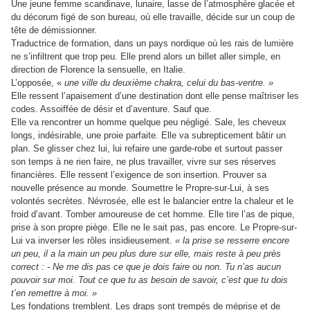
Une jeune femme scandinave, lunaire, lasse de l’atmosphère glacée et
du décorum figé de son bureau, où elle travaille, décide sur un coup de
tête de démissionner.
Traductrice de formation, dans un pays nordique où les rais de lumière
ne s’infiltrent que trop peu. Elle prend alors un billet aller simple, en
direction de Florence la sensuelle, en Italie.
L’opposée, «
une ville du deuxième chakra, celui du bas-ventre. »
Elle ressent l’apaisement d’une destination dont elle pense maîtriser les
codes. Assoiffée de désir et d’aventure. Sauf que.
Elle va rencontrer un homme quelque peu négligé. Sale, les cheveux
longs, indésirable, une proie parfaite. Elle va subrepticement bâtir un
plan. Se glisser chez lui, lui refaire une garde-robe et surtout passer
son temps à ne rien faire, ne plus travailler, vivre sur ses réserves
financières. Elle ressent l’exigence de son insertion. Prouver sa
nouvelle présence au monde. Soumettre le Propre-sur-Lui, à ses
volontés secrètes. Névrosée, elle est le balancier entre la chaleur et le
froid d’avant. Tomber amoureuse de cet homme. Elle tire l’as de pique,
prise à son propre piège. Elle ne le sait pas, pas encore. Le Propre-sur-
Lui va inverser les rôles insidieusement.
« la prise se resserre encore
un peu, il a la main un peu plus dure sur elle, mais reste à peu près
correct : - Ne me dis pas ce que je dois faire ou non. Tu n’as aucun
pouvoir sur moi. Tout ce que tu as besoin de savoir, c’est que tu dois
t’en remettre à moi. »
Les fondations tremblent. Les draps sont trempés de méprise et de