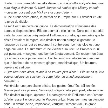
doute. Surnommée Minnie, elle devient, «
une pouffiasse patentée, une
pure dingue délirante du Nord. Minnie qui espère que Mickey la croit
mourante, qui veut que Mickey s’occupe d’elle. »
D’une fureur destructrice, le mental de le Propre-sur-Lui devient et vite
la prise du diable.
Le récit est une porte qui grince. La démonstration minutieuse des
carcans d’oppressions. Elle se soumet : elle l’aime. Dans cette autorité
virile, la domination prégnante et l’influence sur elle, qui ne quête que le
désir, l’attrait et le regard, elle devient un feu orange clignotant, le
langage du corps qui se retourne à contre-sens. Le huis-clos est une
cage qui vrille. Le summum d’une violence sourde. Le Propre-sur-Lui,
est puissant, misogyne, une bombe à retardement. On ressent un étau
qui enserre cette jeune femme. Faible, soumise, elle ne veut encore
que le bonheur de ce monstre glaçant, machiavélique. Un bourreau
pervers et sadique.
« Que fera-t-elle alors, quand il ne voudra plus d’elle ? Elle se dit qu’elle
pourra toujours se suicider. À cette idée, un grand soulagement
l’envahit. »
Vulnérable, une porcelaine brisée, les gestes étouffés, bâillonnée,
Minnie perd ses plumes. Son esprit s’égare, elle perd pied, elle se noie.
Elle devient mutique, apeurée. Le paroxysme de l’influence est l’amour
qu’elle ressent encore pour le Propre-sur-Lui. Nous sommes en plongée
dans un drame acide, implacable, vertigineusement vrai. Un grand