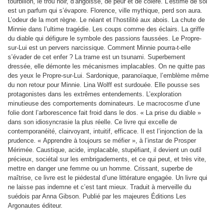
tourbillon, le trou noir, d’angoisse, de peur et de colère. L’estime de soi
est un parfum qui s’évapore. Florence, ville mythique, perd son aura.
L’odeur de la mort règne. Le néant et l’hostilité aux abois. La chute de
Minnie dans l’ultime tragédie. Les coups comme des éclairs. La griffe
du diable qui défigure le symbole des passions faussées. Le Propre-
sur-Lui est un pervers narcissique. Comment Minnie pourra-t-elle
s’évader de cet enfer ? La trame est un tsunami. Superbement
dressée, elle démonte les mécanismes implacables. On ne quitte pas
des yeux le Propre-sur-Lui. Sardonique, paranoïaque, l’emblème même
du non retour pour Minnie. Lina Wolff est surdouée. Elle pousse ses
protagonistes dans les extrêmes entendements. L’exploration
minutieuse des comportements dominateurs. Le macrocosme d’une
folie dont l’arborescence fait froid dans le dos. « La prise du diable »
dans son idiosyncrasie la plus réelle. Ce livre qui excelle de
contemporanéité, clairvoyant, intuitif, efficace. Il est l’injonction de la
prudence. « Apprendre à toujours se méfier », à l’instar de Prosper
Mérimée. Caustique, acide, implacable, stupéfiant, il devient un outil
précieux, sociétal sur les embrigadements, et ce qui peut, et très vite,
mettre en danger une femme ou un homme. Crissant, superbe de
maîtrise, ce livre est le piédestal d’une littérature engagée. Un livre qui
ne laisse pas indemne et c’est tant mieux. Traduit à merveille du
suédois par Anna Gibson. Publié par les majeures Éditions Les
Argonautes éditeur.