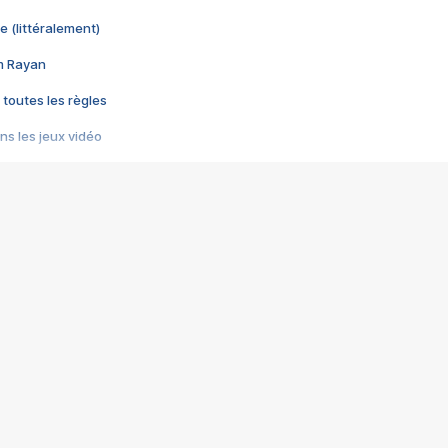
e (littéralement)
im Rayan
 toutes les règles
s les jeux vidéo
us choquant de Rockstar ? - Le scandale BULLY
e plus moche de Steam
du RÊVE tourne au CAUCHEMAR
pendant 8 heures
it… à tort
umiliés par un jeu vidéo
ire - Final Fantasy 8
ti un empire - Age of Empires