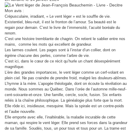
Mon avis :
Crépusculaire, irradiant, « Le vent léger » est le souffle de vie.
Existentiel, bleu-nuit, il est le fronton de l’amour. Sa beauté est le
regain pour demain. C’est le livre de l’immensité, l’acuité boréale du
renom.
C’est une histoire tremblante de chagrin. On retient le sablier entre nos
mains, comme les mots qui excellent de grandeur.
Les larmes coulent. Les pages sont à l’instar d’un collier, dont on
égrène chacune des perles, comme l’arbre de vie.
C’est ici, dans le cœur de ce récit qu’hurle un chant désespérément
magnifique.
L’ère des grandes importances, le vent léger comme un cerf-volant en
plein ciel. Ne pas craindre de prendre froid, malgré les douleurs-abîmes.
L’hymne à la mère. L’apogée théologale, dont on écoute la révélation au
monde. Nous sommes au Québec. Dans l’orée de l’automne mille-neuf-
cent-soixante-et-onze. Une famille, cercle, socle, fusion. Six enfants
reliés à la chaîne philosophique. La généalogie plus forte que la mort.
Elle rôde ici, insidieuse, mesquine. Mais la spirale est un contre-poids
et l’aube nouvelle.
Elle emporte avec elle, l’inaltérable, la maladie incurable de cette
maman, qui respire le vent léger. Elle prend ses forces dans la grandeur
de sa famille. Soudés, tous, un pour tous et tous pour un. La trame est