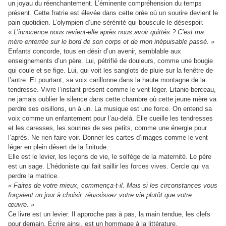
un joyau du réenchantement. L’éminente compréhension du temps
présent. Cette fratrie est élevée dans cette orée où un sourire devient le
pain quotidien. L’olympien d’une sérénité qui bouscule le désespoir.
«
L’innocence nous revient-elle après nous avoir quittés ? C’est ma
mère enterrée sur le bord de son corps et de mon inépuisable passé. »
Enfants concorde, tous en désir d’un avenir, semblable aux
enseignements d’un père. Lui, pétrifié de douleurs, comme une bougie
qui coule et se fige. Lui, qui voit les sanglots de pluie sur la fenêtre de
l’antre. Et pourtant, sa voix carillonne dans la haute montagne de la
tendresse. Vivre l’instant présent comme le vent léger. Litanie-berceau,
ne jamais oublier le silence dans cette chambre où cette jeune mère va
perdre ses oisillons, un à un. La musique est une force. On entend sa
voix comme un enfantement pour l’au-delà. Elle cueille les tendresses
et les caresses, les sourires de ses petits, comme une énergie pour
l’après. Ne rien faire voir. Donner les cartes d’images comme le vent
léger en plein désert de la finitude.
Elle est le levier, les leçons de vie, le solfège de la maternité. Le père
est un sage. L’hédoniste qui fait saillir les forces vives. Cercle qui va
perdre la matrice.
« Faites de votre mieux, commença-t-il. Mais si les circonstances vous
forçaient un jour à choisir, réussissez votre vie plutôt que votre
œuvre. »
Ce livre est un levier. Il approche pas à pas, la main tendue, les clefs
pour demain. Écrire ainsi, est un hommage à la littérature.