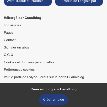
Wolff Traduit du suédois par
Traduit de l'anglais par
Anna Gibson Éditions Les
Morgane Saysana Éditions
Argonautes éditeur
Marchialy >
Hébergé par Canalblog
Top articles
Pages
Contact
Signaler un abus
C.G.U.
Cookies et données personnelles
Préférences cookies
Voir le profil de Evlyne-Leraut sur le portail Canalblog
Créer un blog sur Canalblog
Créer un blog