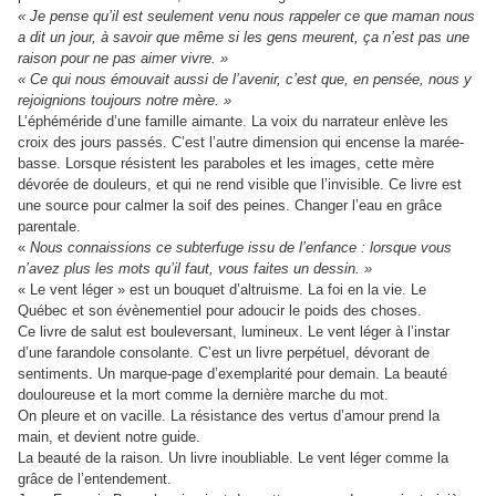
« Je pense qu’il est seulement venu nous rappeler ce que maman nous
a dit un jour, à savoir que même si les gens meurent, ça n’est pas une
raison pour ne pas aimer vivre. »
« Ce qui nous émouvait aussi de l’avenir, c’est que, en pensée, nous y
rejoignions toujours notre mère. »
L’éphéméride d’une famille aimante. La voix du narrateur enlève les
croix des jours passés. C’est l’autre dimension qui encense la marée-
basse. Lorsque résistent les paraboles et les images, cette mère
dévorée de douleurs, et qui ne rend visible que l’invisible. Ce livre est
une source pour calmer la soif des peines. Changer l’eau en grâce
parentale.
«
Nous connaissions ce subterfuge issu de l’enfance : lorsque vous
n’avez plus les mots qu’il faut, vous faites un dessin. »
« Le vent léger » est un bouquet d’altruisme. La foi en la vie. Le
Québec et son évènementiel pour adoucir le poids des choses.
Ce livre de salut est bouleversant, lumineux. Le vent léger à l’instar
d’une farandole consolante. C’est un livre perpétuel, dévorant de
sentiments. Un marque-page d’exemplarité pour demain. La beauté
douloureuse et la mort comme la dernière marche du mot.
On pleure et on vacille. La résistance des vertus d’amour prend la
main, et devient notre guide.
La beauté de la raison. Un livre inoubliable. Le vent léger comme la
grâce de l’entendement.